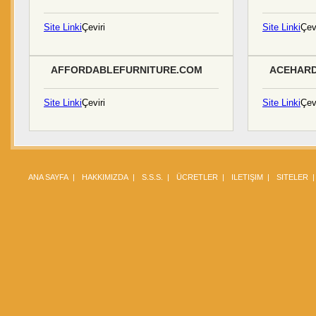
Site Linki
Çeviri
Site Linki
Çevi
AFFORDABLEFURNITURE.COM
ACEHAR
Site Linki
Çeviri
Site Linki
Çevi
ANA SAYFA
|
HAKKIMIZDA
|
S.S.S.
|
ÜCRETLER
|
ILETIŞIM
|
SITELER
|