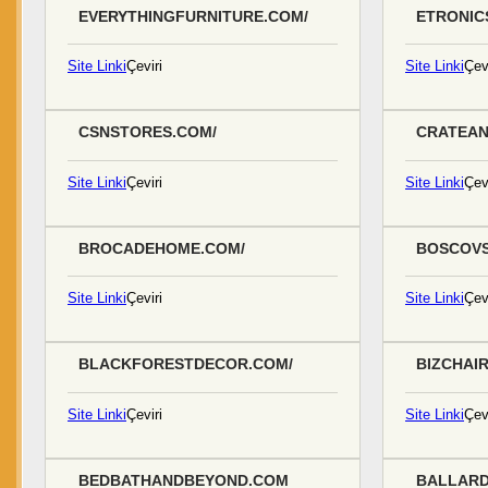
EVERYTHINGFURNITURE.COM/
ETRONIC
Site Linki
Çeviri
Site Linki
Çevi
CSNSTORES.COM/
CRATEA
Site Linki
Çeviri
Site Linki
Çevi
BROCADEHOME.COM/
BOSCOVS
Site Linki
Çeviri
Site Linki
Çevi
BLACKFORESTDECOR.COM/
BIZCHAI
Site Linki
Çeviri
Site Linki
Çevi
BEDBATHANDBEYOND.COM
BALLARD